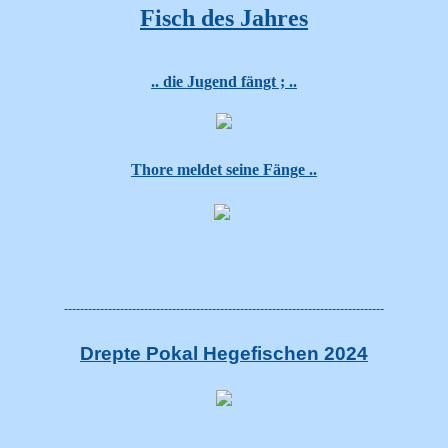
Fisch des Jahres
.. die
Jugend fängt ; ..
Thore meldet seine Fänge ..
--------------------------------------------------------------------------------
Drepte Pokal Hegefischen 2024