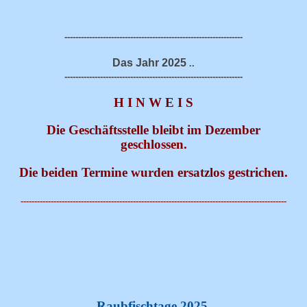
-----------------------------------------------------------------
Das Jahr 2025
..
-----------------------------------------------------------------
H I N W E I S
Die Geschäftsstelle bleibt im Dezember
geschlossen.
Die beiden Termine wurden ersatzlos gestrichen.
-------------------------------------------------------------------------------------------------
Raubfischtage 2025