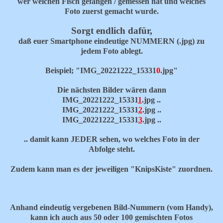
wer welchen Fisch gefangen / gemessen hat und welches
Foto zuerst gemacht wurde.
Sorgt endlich dafür,
daß euer Smartphone eindeutige NUMMERN (.jpg) zu
jedem Foto ablegt.
Beispiel; "IMG_20221222_15331
0
.jpg"
Die nächsten Bilder wären dann
IMG_20221222_15331
1
.jpg ..
IMG_20221222_15331
2
.jpg ..
IMG_20221222_15331
3
.jpg ..
.. damit kann JEDER sehen, wo welches Foto in der
Abfolge steht.
Zudem kann man es der jeweiligen "KnipsKiste" zuordnen.
Anhand eindeutig vergebenen Bild-Nummern (vom Handy),
kann ich auch aus 50 oder 100 gemischten Fotos