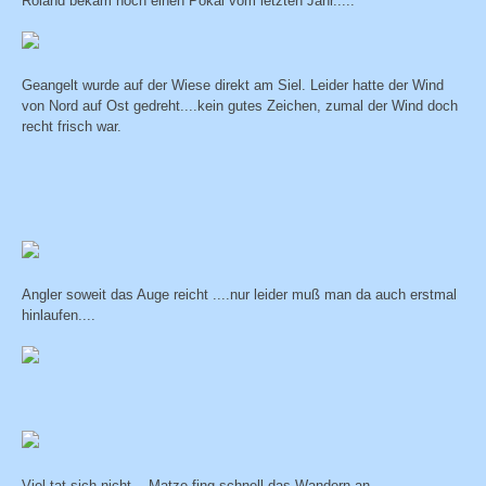
Roland bekam noch einen Pokal vom letzten Jahr.....
Geangelt wurde auf der Wiese direkt am Siel. Leider hatte der Wind
von Nord auf Ost gedreht....kein gutes Zeichen, zumal der Wind doch
recht frisch war.
Angler soweit das Auge reicht ....nur leider muß man da auch erstmal
hinlaufen....
Viel tat sich nicht....Matze fing schnell das Wandern an.