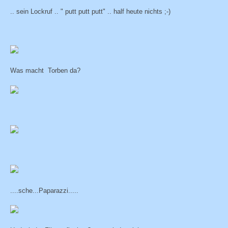
.. sein Lockruf .. " putt putt putt" .. half heute nichts ;-)
Was macht Torben da?
....sche...Paparazzi.....