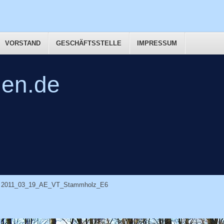
VORSTAND
GESCHÄFTSSTELLE
IMPRESSUM
en.de
2011_03_19_AE_VT_Stammholz_E6